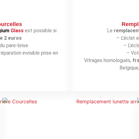
ourcelles
Rempla
gium
Glass
est possible si :
Le
remplaceme
de 2 euros
– L’éclat 
du pare-brise
– L’écl
éparation invisible prise en
– Vot
.
Vitrages homologués,
fr
Belgique,