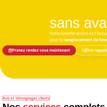
Courcell
sans avan
Votre lunette arrière est fi
pour le
remplacement de lunet
Prenez rendez-vous maintenant
Être rappel
Tous types 
Avis et témoignages clients
Nos
services
complets