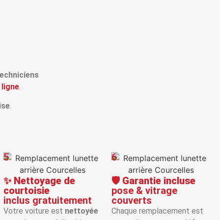
echniciens
 ligne
.
ise
.
5
6
✨
Nettoyage de
🛡️
Garantie incluse
courtoisie
pose & vitrage
inclus gratuitement
couverts
Votre voiture est
nettoyée
Chaque remplacement est