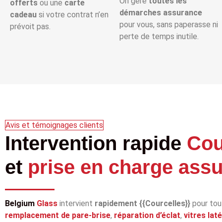
On gère
toutes les
offerts
ou une
carte
démarches assurance
cadeau
si votre contrat n’en
pour vous, sans paperasse ni
prévoit pas.
perte de temps inutile.
Avis et témoignages clients
Intervention rapide
Cou
et
prise en charge ass
Belgium
Glass
intervient
rapidement {{Courcelles}}
pour tou
remplacement de pare‑brise
,
réparation d’éclat
,
vitres lat