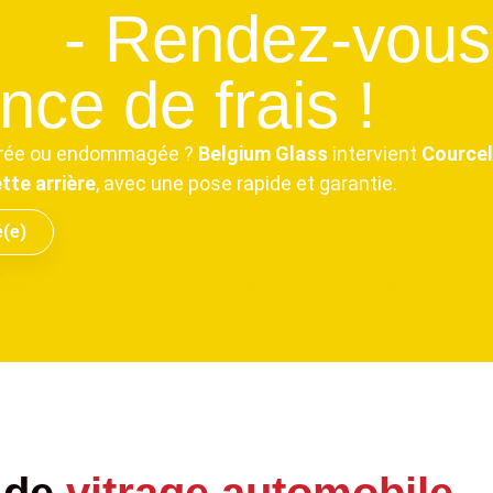
es
- Rendez-vous
ce de frais !
ssurée ou endommagée ?
Belgium Glass
intervient
Courcel
te arrière
, avec une pose rapide et garantie.
é(e)
de vitrage
Toutes assurances
Tous véhicules
T
 de
vitrage automobile