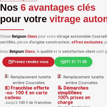
Nos
6 avantages clés
pour votre
vitrage auto
Choisir
Belgium
Glass
pour votre
vitrage automobile Courcel
certifiés
, pièces
d’origine constructeur
,
offres exclusives
, 
Avec
Belgium
Glass
, la
qualité
et la
satisfaction client
sont g
Prenez rendez-vous
071 51 71 00
1
2
💶
Franchise offerte
📝
Démarches
-ou-
100 €
en carte
simplifiées
cadeau
100% prises en
charge
Jusqu’à
100 € de franchise