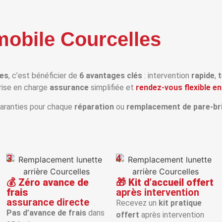
mobile Courcelles
les
, c’est bénéficier de
6 avantages clés
: intervention
rapide
,
t
prise en charge
assurance
simplifiée et
rendez‑vous flexible en
aranties pour chaque
réparation
ou
remplacement de pare‑br
3
4
💰
Zéro avance de
🎁
Kit d’accueil offert
frais
après intervention
assurance directe
Recevez un
kit pratique
Pas d’avance de frais
dans
offert
après intervention