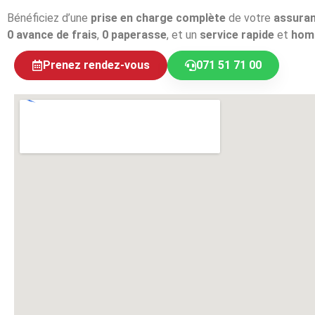
Bénéficiez d’une
prise en charge complète
de votre
assura
0 avance de frais
,
0 paperasse
, et un
service rapide
et
hom
Prenez rendez-vous
071 51 71 00