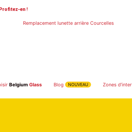
Profitez-en
!
isir
Belgium
Glass
Blog
Zones d’inte
NOUVEAU
ment lunette arr