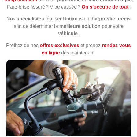
Pare‑brise fissuré ? Vitre cassée ?
On s’occupe de tout
!
Nos
spécialistes
réalisent toujours un
diagnostic précis
afin de déterminer la
meilleure solution
pour votre
véhicule
.
Profitez de nos
offres exclusives
et prenez
rendez‑vous
en ligne
dès maintenant.