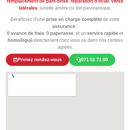
remplacement de pare‑brise
,
réparation d’éclat
,
vitres
latérales
, lunette arrière ou toit panoramique.
Bénéficiez d’une
prise en charge complète
de votre
assurance
:
0 avance de frais
,
0 paperasse
, et un
service rapide
et
homologué
directement chez vous ou dans nos centres
agréés.
Prenez rendez-vous
071 51 71 00