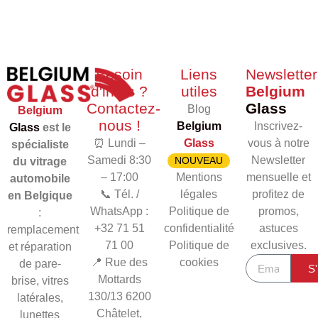
Besoin
Liens
Newsletter
d'infos ?
utiles
Belgium
Contactez-
Glass
Blog
Belgium
nous !
Belgium
Inscrivez-
Glass
est le
⏰ Lundi –
Glass
vous à notre
spécialiste
Samedi 8:30
Newsletter
NOUVEAU
du vitrage
– 17:00
Mentions
mensuelle et
automobile
📞 Tél. /
légales
profitez de
en Belgique
WhatsApp :
Politique de
promos,
:
+32 71 51
confidentialité
astuces
remplacement
71 00
Politique de
exclusives.
et réparation
📍 Rue des
cookies
de pare-
S'
Mottards
brise, vitres
130/13
6200
latérales,
Châtelet,
lunettes