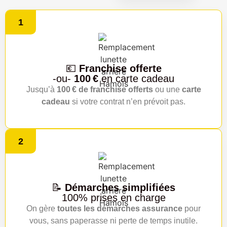
1
💶
Franchise offerte
-ou-
100 €
en carte cadeau
Jusqu’à
100 € de franchise offerts
ou une
carte
cadeau
si votre contrat n’en prévoit pas.
2
📝
Démarches simplifiées
100% prises en charge
On gère
toutes les démarches assurance
pour
vous, sans paperasse ni perte de temps inutile.