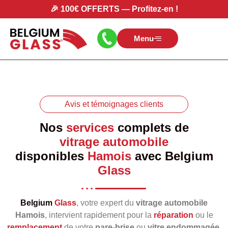
🎉
100€ OFFERTS
—
Profitez-en
!
Menu
Avis et témoignages clients
Nos
services
complets de
vitrage automobile
disponibles
Hamois
avec
Belgium
Glass
Belgium
Glass
, votre expert du
vitrage automobile
Hamois
, intervient rapidement pour la
réparation
ou le
remplacement
de votre
pare‑brise
ou
vitre endommagée
.