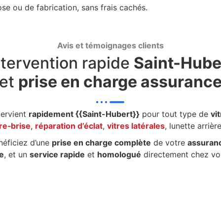
se ou de fabrication, sans frais cachés.
Avis et témoignages clients
ntervention rapide
Saint-Hube
et
prise en charge assuranc
tervient
rapidement {{Saint-Hubert}}
pour tout type de
vi
re‑brise
,
réparation d’éclat
,
vitres latérales
, lunette arriè
néficiez d’une
prise en charge complète
de votre
assuran
e
, et un
service rapide
et
homologué
directement chez vou