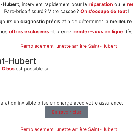
t-Hubert
, intervient rapidement pour la
réparation
ou le
re
Pare‑brise fissuré ? Vitre cassée ?
On s’occupe de tout
!
ujours un
diagnostic précis
afin de déterminer la
meilleure
 nos
offres exclusives
et prenez
rendez‑vous en ligne
dès 
nt-Hubert
m
Glass
est possible si :
paration invisible prise en charge avec votre assurance.
En savoir plus