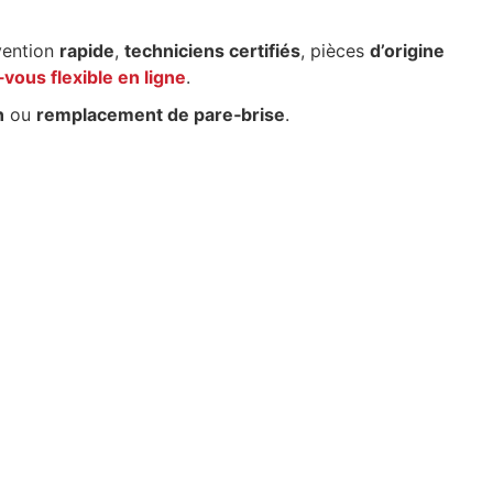
vention
rapide
,
techniciens certifiés
, pièces
d’origine
vous flexible en ligne
.
n
ou
remplacement de pare‑brise
.