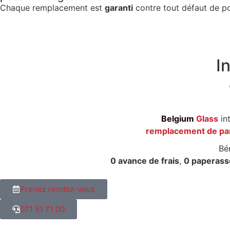
Chaque remplacement est
garanti
contre tout défaut de po
I
Belgium
Glass
in
remplacement de pa
Bé
0 avance de frais
,
0 paperass
Prenez rendez-vous
071 51 71 00