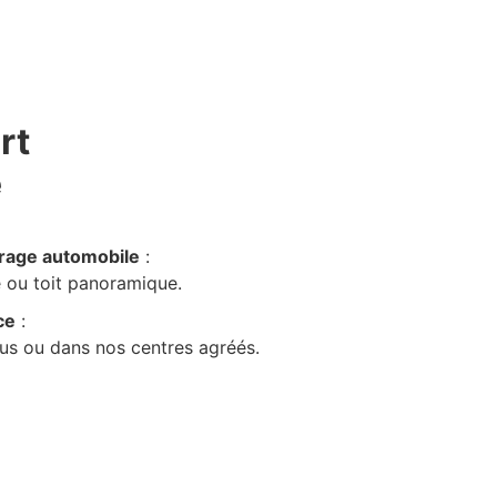
rt
e
trage automobile
:
re ou toit panoramique.
ce
:
s ou dans nos centres agréés.