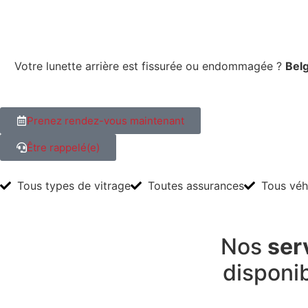
Votre lunette arrière est fissurée ou endommagée ?
Bel
Prenez rendez-vous maintenant
Être rappelé(e)
Tous types de vitrage
Toutes assurances
Tous véh
Nos
ser
disponi