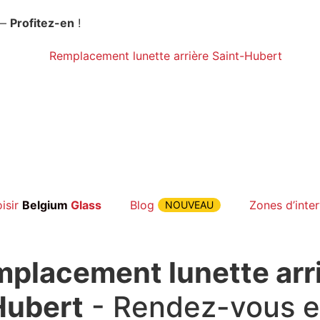
 —
Profitez-en
!
isir
Belgium
Glass
Blog
Zones d’inte
NOUVEAU
placement lunette arr
Hubert
- Rendez-vous e