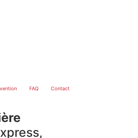
rvention
FAQ
Contact
ière
xpress,