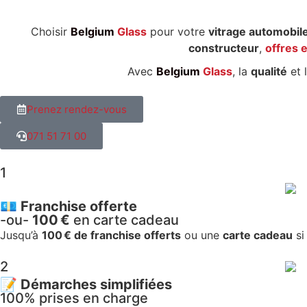
Choisir
Belgium
Glass
pour votre
vitrage automobil
constructeur
,
offres 
Avec
Belgium
Glass
, la
qualité
et 
Prenez rendez-vous
071 51 71 00
1
💶
Franchise offerte
-ou-
100 €
en carte cadeau
Jusqu’à
100 € de franchise offerts
ou une
carte cadeau
si
2
📝
Démarches simplifiées
100% prises en charge