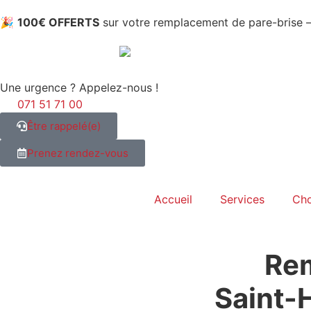
🎉
100€ OFFERTS
sur votre remplacement de pare-brise
Une urgence ? Appelez-nous !
071 51 71 00
Être rappelé(e)
Prenez rendez-vous
Accueil
Services
Cho
Rem
Saint-