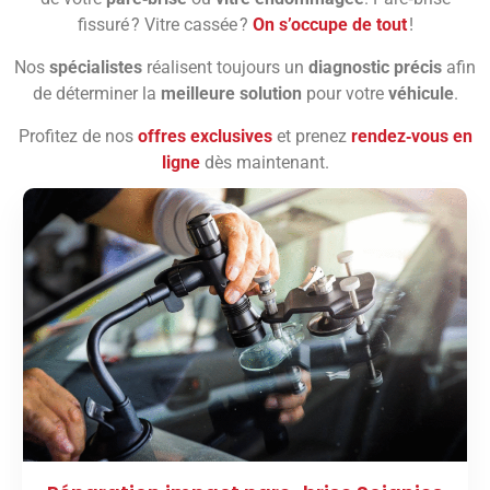
fissuré ? Vitre cassée ?
On s’occupe de tout
!
Nos
spécialistes
réalisent toujours un
diagnostic précis
afin
de déterminer la
meilleure solution
pour votre
véhicule
.
Profitez de nos
offres exclusives
et prenez
rendez‑vous en
ligne
dès maintenant.