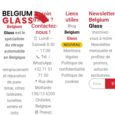
Besoin
Liens
Newsletter
d'infos ?
utiles
Belgium
Contactez-
Glass
Blog
Belgium
nous !
Belgium
Inscrivez-
Glass
est le
⏰ Lundi –
Glass
vous à notre
spécialiste
Samedi 8:30
Newsletter
du vitrage
NOUVEAU
– 17:00
Mentions
mensuelle et
automobile
📞 Tél. /
légales
profitez de
en Belgique
WhatsApp :
Politique de
promos,
:
+32 71 51
confidentialité
astuces
remplacement
71 00
Politique de
exclusives.
et réparation
📍 Rue des
cookies
de pare-
S'
Mottards
brise, vitres
130/13
6200
latérales,
Châtelet,
lunettes
Belgique
arrière et
📆 Prenez
toits