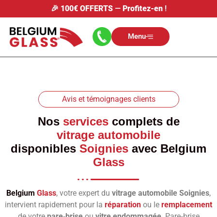
🎉
100€ OFFERTS
—
Profitez-en
!
Menu
Avis et témoignages clients
Nos
services
complets de
vitrage automobile
disponibles
Soignies
avec
Belgium
Glass
Belgium
Glass
, votre expert du
vitrage automobile Soignies
,
intervient rapidement pour la
réparation
ou le
remplacement
de votre
pare‑brise
ou
vitre endommagée
. Pare‑brise