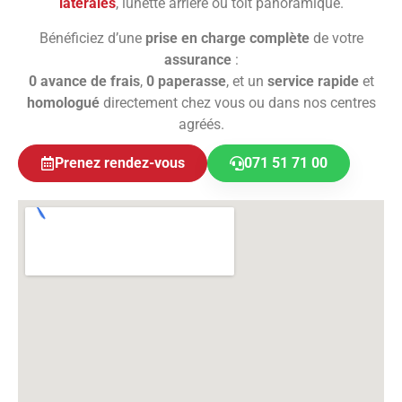
latérales
, lunette arrière ou toit panoramique.
Bénéficiez d’une
prise en charge complète
de votre
assurance
:
0 avance de frais
,
0 paperasse
, et un
service rapide
et
homologué
directement chez vous ou dans nos centres
agréés.
Prenez rendez-vous
071 51 71 00