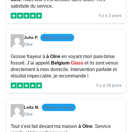
satisfaite du service.
Il y a 3 jours
Julie P.
Belgium Glass
Olne
Grosse frayeur à
à Olne
en voyant mon pare-brise
fissuré. J’ai appelé
Belgium
Glass
et ils sont venus
directement à mon domicile. Intervention parfaite et
résultat impeccable, je recommande !
Il y a 16 jours
Leïla M.
Belgium Glass
Olne
Tout s’est fait devant ma maison
à Olne
. Service