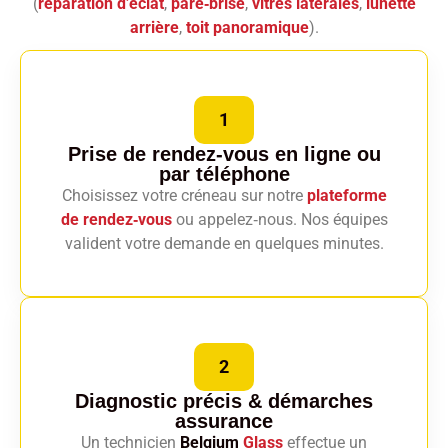
(
réparation d’éclat
,
pare‑brise
,
vitres latérales
,
lunette
arrière
,
toit panoramique
).
1
Prise de rendez-vous en ligne
ou
par téléphone
Choisissez votre créneau sur notre
plateforme
de rendez‑vous
ou appelez‑nous. Nos équipes
valident votre demande en quelques minutes.
2
Diagnostic précis
& démarches
assurance
Un technicien
Belgium
Glass
effectue un