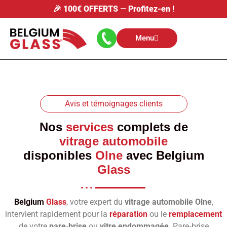
🎉
100€ OFFERTS
—
Profitez-en
!
Menu
Avis et témoignages clients
Nos
services
complets de
vitrage automobile
disponibles
Olne
avec
Belgium
Glass
Belgium
Glass
, votre expert du
vitrage automobile Olne
,
intervient rapidement pour la
réparation
ou le
remplacement
de votre
pare‑brise
ou
vitre endommagée
. Pare‑brise