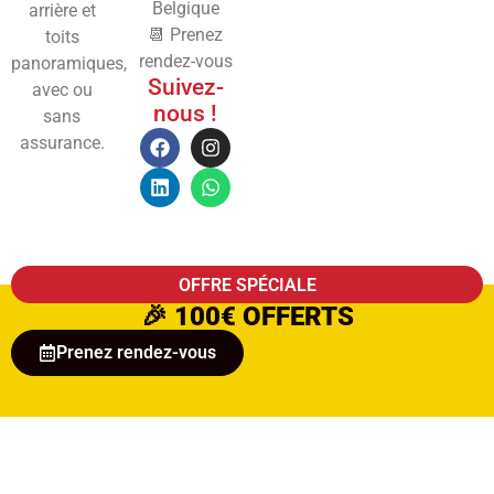
Belgique
arrière et
📆 Prenez
toits
rendez-vous
panoramiques,
Suivez-
avec ou
nous !
sans
assurance.
OFFRE SPÉCIALE
🎉
100€ OFFERTS
Prenez rendez-vous