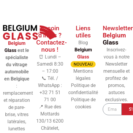
Besoin
Liens
Newsletter
d'infos ?
utiles
Belgium
Contactez-
Glass
Blog
Belgium
nous !
Belgium
Inscrivez-
Glass
est le
⏰ Lundi –
Glass
vous à notre
spécialiste
Samedi 8:30
Newsletter
du vitrage
NOUVEAU
– 17:00
Mentions
mensuelle et
automobile
📞 Tél. /
légales
profitez de
en Belgique
WhatsApp :
Politique de
promos,
:
+32 71 51
confidentialité
astuces
remplacement
71 00
Politique de
exclusives.
et réparation
📍 Rue des
cookies
de pare-
S'
Mottards
brise, vitres
130/13
6200
latérales,
Châtelet,
lunettes