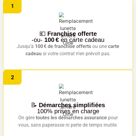
1
💶
Franchise offerte
-ou-
100 €
en carte cadeau
Jusqu’à
100 € de franchise offerts
ou une
carte
cadeau
si votre contrat n’en prévoit pas.
2
📝
Démarches simplifiées
100% prises en charge
On gère
toutes les démarches assurance
pour
vous, sans paperasse ni perte de temps inutile.