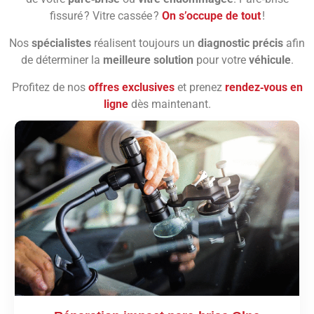
fissuré ? Vitre cassée ?
On s’occupe de tout
!
Nos
spécialistes
réalisent toujours un
diagnostic précis
afin
de déterminer la
meilleure solution
pour votre
véhicule
.
Profitez de nos
offres exclusives
et prenez
rendez‑vous en
ligne
dès maintenant.