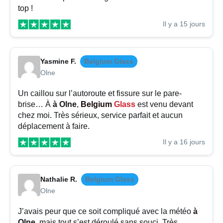
top !
Il y a 15 jours
Yasmine F.
Belgium Glass
Olne
Un caillou sur l’autoroute et fissure sur le pare-
brise… À
à Olne
,
Belgium
Glass
est venu devant
chez moi. Très sérieux, service parfait et aucun
déplacement à faire.
Il y a 16 jours
Nathalie R.
Belgium Glass
Olne
J’avais peur que ce soit compliqué avec la météo
à
Olne
, mais tout s’est déroulé sans souci. Très