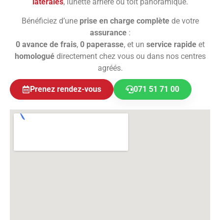
latérales
, lunette arrière ou toit panoramique.
Bénéficiez d’une
prise en charge complète
de votre
assurance
:
0 avance de frais
,
0 paperasse
, et un
service rapide
et
homologué
directement chez vous ou dans nos centres
agréés.
Prenez rendez-vous
071 51 71 00