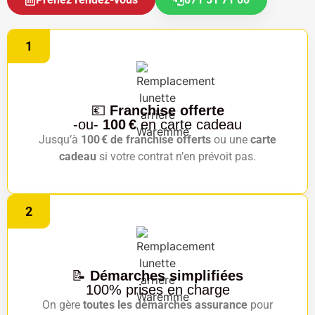
1
💶
Franchise offerte
-ou-
100 €
en carte cadeau
Jusqu’à
100 € de franchise offerts
ou une
carte
cadeau
si votre contrat n’en prévoit pas.
2
📝
Démarches simplifiées
100% prises en charge
On gère
toutes les démarches assurance
pour