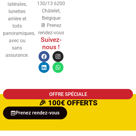
130/13
6200
latérales,
Châtelet,
lunettes
Belgique
arrière et
📆 Prenez
toits
rendez-vous
panoramiques,
Suivez-
avec ou
nous !
sans
assurance.
OFFRE SPÉCIALE
🎉
100€ OFFERTS
Prenez rendez-vous