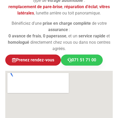
type de
vitrage automobile
:
remplacement de pare‑brise
,
réparation d’éclat
,
vitres
latérales
, lunette arrière ou toit panoramique.
Bénéficiez d’une
prise en charge complète
de votre
assurance
:
0 avance de frais
,
0 paperasse
, et un
service rapide
et
homologué
directement chez vous ou dans nos centres
agréés.
Prenez rendez-vous
071 51 71 00