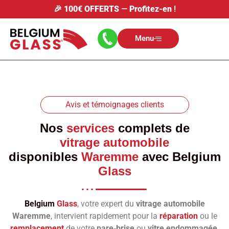
🎉
100€ OFFERTS
—
Profitez-en
!
Menu
Avis et témoignages clients
Nos
services
complets de
vitrage automobile
disponibles
Waremme
avec
Belgium
Glass
Belgium
Glass
, votre expert du
vitrage automobile
Waremme
, intervient rapidement pour la
réparation
ou le
remplacement
de votre
pare‑brise
ou
vitre endommagée
.