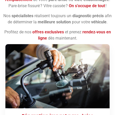
Pare‑brise fissuré ? Vitre cassée ?
On s’occupe de tout
!
Nos
spécialistes
réalisent toujours un
diagnostic précis
afin
de déterminer la
meilleure solution
pour votre
véhicule
.
Profitez de nos
offres exclusives
et prenez
rendez‑vous en
ligne
dès maintenant.