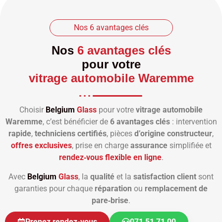
Nos 6 avantages clés
Nos
6 avantages clés
pour votre
vitrage automobile Waremme
Choisir
Belgium
Glass
pour votre
vitrage automobile
Waremme
, c’est bénéficier de
6 avantages clés
: intervention
rapide
,
techniciens certifiés
, pièces
d’origine constructeur
,
offres exclusives
, prise en charge
assurance
simplifiée et
rendez‑vous flexible en ligne
.
Avec
Belgium
Glass
, la
qualité
et la
satisfaction client
sont
garanties pour chaque
réparation
ou
remplacement de
pare‑brise
.
Prenez rendez-vous
071 51 71 00