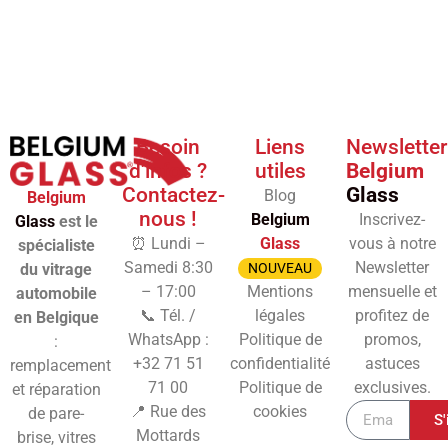
Besoin
Liens
Newsletter
d'infos ?
utiles
Belgium
Contactez-
Glass
Blog
Belgium
nous !
Belgium
Inscrivez-
Glass
est le
⏰ Lundi –
Glass
vous à notre
spécialiste
Samedi 8:30
Newsletter
du vitrage
NOUVEAU
– 17:00
Mentions
mensuelle et
automobile
📞 Tél. /
légales
profitez de
en Belgique
WhatsApp :
Politique de
promos,
:
+32 71 51
confidentialité
astuces
remplacement
71 00
Politique de
exclusives.
et réparation
📍 Rue des
cookies
de pare-
S'
Mottards
brise, vitres