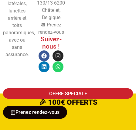
130/13
6200
latérales,
Châtelet,
lunettes
Belgique
arrière et
📆 Prenez
toits
rendez-vous
panoramiques,
Suivez-
avec ou
nous !
sans
assurance.
OFFRE SPÉCIALE
🎉
100€ OFFERTS
Prenez rendez-vous