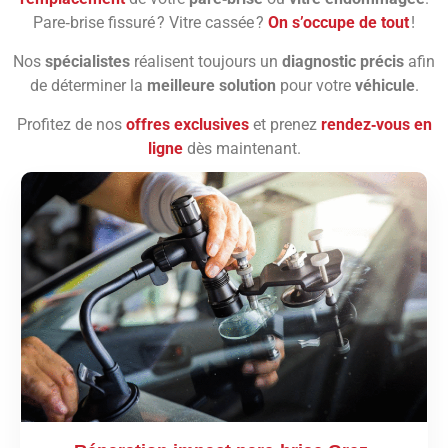
Pare‑brise fissuré ? Vitre cassée ?
On s’occupe de tout
!
Nos
spécialistes
réalisent toujours un
diagnostic précis
afin
de déterminer la
meilleure solution
pour votre
véhicule
.
Profitez de nos
offres exclusives
et prenez
rendez‑vous en
ligne
dès maintenant.