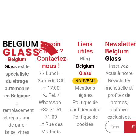
Besoin
Liens
Newsletter
d'infos ?
utiles
Belgium
Contactez-
Glass
Blog
Belgium
nous !
Belgium
Inscrivez-
Glass
est le
⏰ Lundi –
Glass
vous à notre
spécialiste
Samedi 8:30
Newsletter
du vitrage
NOUVEAU
– 17:00
Mentions
mensuelle et
automobile
📞 Tél. /
légales
profitez de
en Belgique
WhatsApp :
Politique de
promos,
:
+32 71 51
confidentialité
astuces
remplacement
71 00
Politique de
exclusives.
et réparation
📍 Rue des
cookies
de pare-
S'
Mottards
brise, vitres