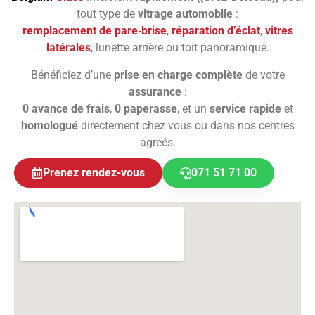
tout type de
vitrage automobile
:
remplacement de pare‑brise
,
réparation d’éclat
,
vitres
latérales
, lunette arrière ou toit panoramique.
Bénéficiez d’une
prise en charge complète
de votre
assurance
:
0 avance de frais
,
0 paperasse
, et un
service rapide
et
homologué
directement chez vous ou dans nos centres
agréés.
Prenez rendez-vous
071 51 71 00