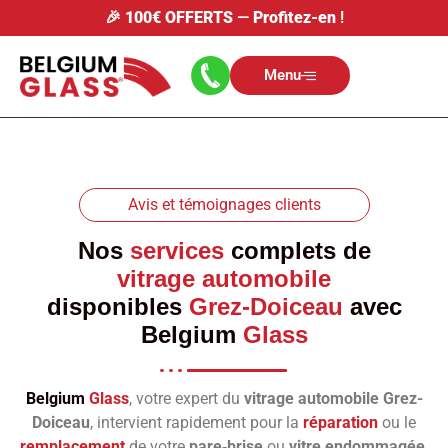
🎉
100€ OFFERTS
—
Profitez-en
!
Menu
Avis et témoignages clients
Nos
services
complets de
vitrage automobile
disponibles
Grez-Doiceau
avec
Belgium
Glass
Belgium
Glass
, votre expert du
vitrage automobile Grez-
Doiceau
, intervient rapidement pour la
réparation
ou le
remplacement
de votre
pare‑brise
ou
vitre endommagée
.