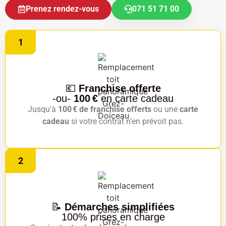
Prenez rendez-vous
071 51 71 00
1
💶
Franchise offerte
-ou-
100 €
en carte cadeau
Jusqu’à
100 € de franchise offerts
ou une
carte
cadeau
si votre contrat n’en prévoit pas.
2
📝
Démarches simplifiées
100% prises en charge