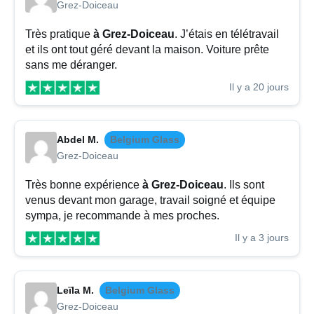
Grez-Doiceau
Très pratique
à Grez-Doiceau
. J’étais en télétravail
et ils ont tout géré devant la maison. Voiture prête
sans me déranger.
Il y a 20 jours
Abdel M.
Belgium Glass
Grez-Doiceau
Très bonne expérience
à Grez-Doiceau
. Ils sont
venus devant mon garage, travail soigné et équipe
sympa, je recommande à mes proches.
Il y a 3 jours
Leïla M.
Belgium Glass
Grez-Doiceau