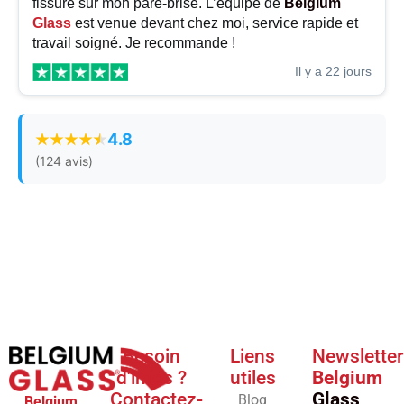
fissure sur mon pare-brise. L’équipe de
Belgium
Glass
est venue devant chez moi, service rapide et
travail soigné. Je recommande !
Il y a 22 jours
4.8
(124 avis)
Besoin
Liens
Newsletter
d'infos ?
utiles
Belgium
Contactez-
Glass
Blog
Belgium