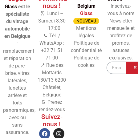
nous !
Belgium
Inscrivez-
Glass
est le
⏰ Lundi –
Glass
vous à notre
spécialiste
Samedi 8:30
Newsletter
du vitrage
NOUVEAU
– 17:00
Mentions
mensuelle et
automobile
📞 Tél. /
légales
profitez de
en Belgique
WhatsApp :
Politique de
promos,
:
+32 71 51
confidentialité
astuces
remplacement
71 00
Politique de
exclusives.
et réparation
📍 Rue des
cookies
de pare-
S'
Mottards
brise, vitres
130/13
6200
latérales,
Châtelet,
lunettes
Belgique
arrière et
📆 Prenez
toits
rendez-vous
panoramiques,
Suivez-
avec ou
nous !
sans
assurance.