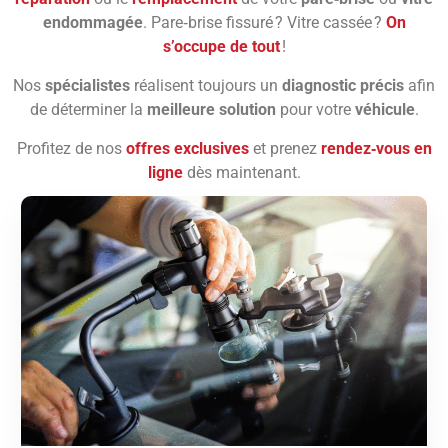
endommagée
. Pare‑brise fissuré ? Vitre cassée ?
On
s’occupe de tout
!
Nos
spécialistes
réalisent toujours un
diagnostic précis
afin
de déterminer la
meilleure solution
pour votre
véhicule
.
Profitez de nos
offres exclusives
et prenez
rendez‑vous en
ligne
dès maintenant.