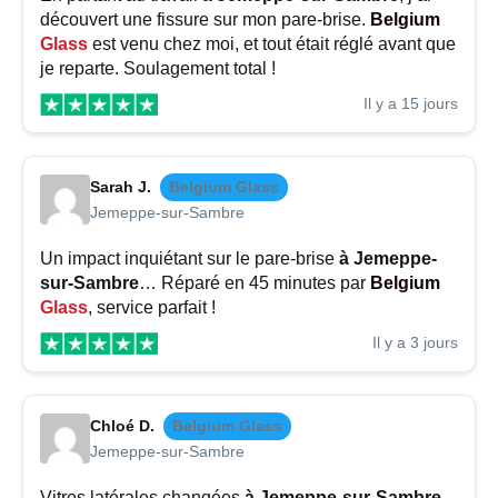
découvert une fissure sur mon pare-brise.
Belgium
Glass
est venu chez moi, et tout était réglé avant que
je reparte. Soulagement total !
Il y a 15 jours
Sarah J.
Belgium Glass
Jemeppe-sur-Sambre
Un impact inquiétant sur le pare-brise
à Jemeppe-
sur-Sambre
… Réparé en 45 minutes par
Belgium
Glass
, service parfait !
Il y a 3 jours
Chloé D.
Belgium Glass
Jemeppe-sur-Sambre
Vitres latérales changées
à Jemeppe-sur-Sambre