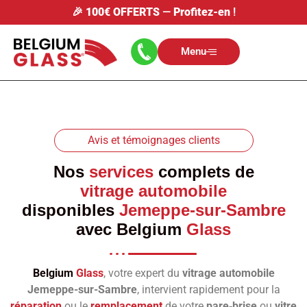
🎉
100€ OFFERTS
—
Profitez-en
!
Menu
Avis et témoignages clients
Nos
services
complets de
vitrage automobile
disponibles
Jemeppe-sur-Sambre
avec
Belgium
Glass
Belgium
Glass
, votre expert du
vitrage automobile
Jemeppe-sur-Sambre
, intervient rapidement pour la
réparation
ou le
remplacement
de votre
pare‑brise
ou
vitre