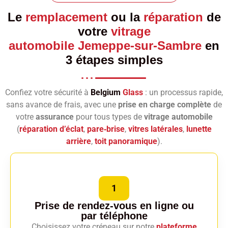
Le
remplacement
ou la
réparation
de
votre
vitrage
automobile Jemeppe-sur-Sambre
en
3 étapes simples
Confiez votre sécurité à
Belgium
Glass
: un processus rapide,
sans avance de frais, avec une
prise en charge complète
de
votre
assurance
pour tous types de
vitrage automobile
(
réparation d’éclat
,
pare‑brise
,
vitres latérales
,
lunette
arrière
,
toit panoramique
).
1
Prise de rendez-vous en ligne
ou
par téléphone
Choisissez votre créneau sur notre
plateforme