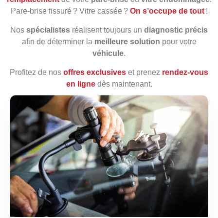
Pare‑brise fissuré ? Vitre cassée ?
On s’occupe de tout
!
Nos
spécialistes
réalisent toujours un
diagnostic précis
afin de déterminer la
meilleure solution
pour votre
véhicule
.
Profitez de nos
offres exclusives
et prenez
rendez‑vous
en ligne
dès maintenant.