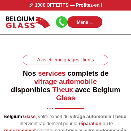
🎉
100€ OFFERTS
—
Profitez-en
!
Menu
Avis et témoignages clients
Nos
services
complets de
vitrage automobile
disponibles
Theux
avec
Belgium
Glass
Belgium
Glass
, votre expert du
vitrage automobile Theux
,
intervient rapidement pour la
réparation
ou le
remplacement
de votre
pare‑brise
ou
vitre endommagée
.