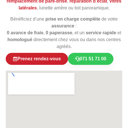
remplacement de pare‑brise
,
réparation d’éclat
,
vitres
latérales
, lunette arrière ou toit panoramique.
Bénéficiez d’une
prise en charge complète
de votre
assurance
:
0 avance de frais
,
0 paperasse
, et un
service rapide
et
homologué
directement chez vous ou dans nos centres
agréés.
Prenez rendez-vous
071 51 71 00