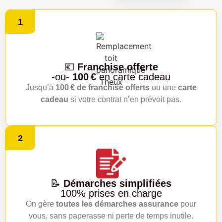
1
💶
Franchise offerte
-ou-
100 €
en carte cadeau
Jusqu’à
100 € de franchise offerts
ou une
carte
cadeau
si votre contrat n’en prévoit pas.
2
📝
Démarches simplifiées
100% prises en charge
On gère
toutes les démarches assurance
pour
vous, sans paperasse ni perte de temps inutile.