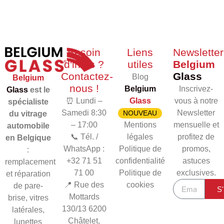
Besoin
Liens
Newsletter
d'infos ?
utiles
Belgium
Contactez-
Glass
Blog
Belgium
nous !
Belgium
Inscrivez-
Glass
est le
⏰ Lundi –
Glass
vous à notre
spécialiste
Samedi 8:30
Newsletter
NOUVEAU
du vitrage
– 17:00
Mentions
mensuelle et
automobile
📞 Tél. /
légales
profitez de
en Belgique
WhatsApp :
Politique de
promos,
:
+32 71 51
confidentialité
astuces
remplacement
71 00
Politique de
exclusives.
et réparation
📍 Rue des
cookies
de pare-
S'
Mottards
brise, vitres
130/13
6200
latérales,
Châtelet,
lunettes