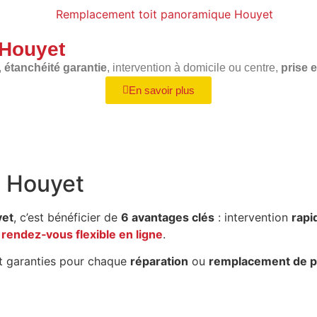
 Houyet
,
étanchéité garantie
, intervention à domicile ou centre,
prise 
En savoir plus
e Houyet
yet
, c’est bénéficier de
6 avantages clés
: intervention
rapi
t
rendez‑vous flexible en ligne
.
 garanties pour chaque
réparation
ou
remplacement de p