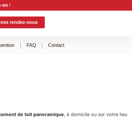
z-en
!
enez rendez-vous
vention
FAQ
Contact
cement de toit panoramique
, à domicile ou sur votre lieu