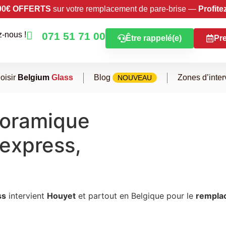
00€ OFFERTS
sur votre remplacement de pare-brise —
Profite
-nous !
071 51 71 00
Être rappelé(e)
Pr
oisir
Belgium
Glass
Blog
Zones d’inter
NOUVEAU
noramique
express,
ss
intervient
Houyet
et partout en Belgique pour le
rempla