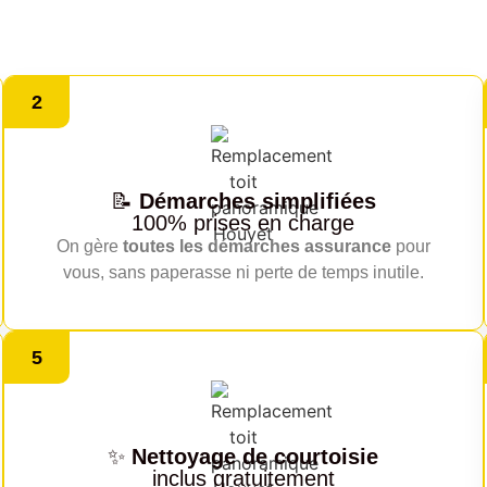
2
📝
Démarches simplifiées
100% prises en charge
On gère
toutes les démarches assurance
pour
vous, sans paperasse ni perte de temps inutile.
5
✨
Nettoyage de courtoisie
inclus gratuitement