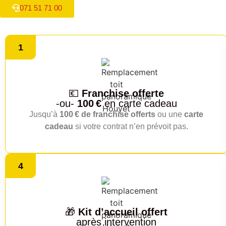
071 51 71 00
1
💶
Franchise offerte
-ou-
100 €
en carte cadeau
Jusqu’à
100 € de franchise offerts
ou une
carte
cadeau
si votre contrat n’en prévoit pas.
4
🎁
Kit d’accueil offert
après intervention