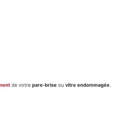
ment
de votre
pare‑brise
ou
vitre endommagée
.