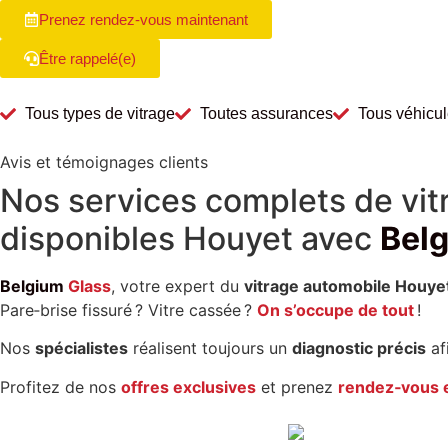
Prenez rendez-vous maintenant
Être rappelé(e)
Tous types de vitrage
Toutes assurances
Tous véhicu
Avis et témoignages clients
Nos
services
complets de
vi
disponibles
Houyet
avec
Bel
Belgium
Glass
, votre expert du
vitrage automobile Houye
Pare‑brise fissuré ? Vitre cassée ?
On s’occupe de tout
!
Nos
spécialistes
réalisent toujours un
diagnostic précis
af
Profitez de nos
offres exclusives
et prenez
rendez‑vous e