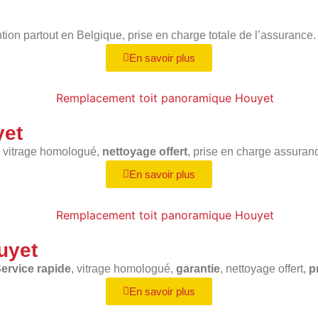
ntion partout en Belgique, prise en charge totale de l’assurance.
En savoir plus
yet
, vitrage homologué,
nettoyage offert
, prise en charge assuran
En savoir plus
uyet
ervice rapide
, vitrage homologué,
garantie
, nettoyage offert,
p
En savoir plus