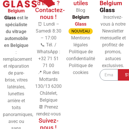
d'infos ?
utiles
Belgium
Contactez-
Glass
Blog
Belgium
nous !
Belgium
Inscrivez-
Glass
est le
⏰ Lundi –
Glass
vous à notre
spécialiste
Samedi 8:30
Newsletter
du vitrage
NOUVEAU
– 17:00
Mentions
mensuelle et
automobile
📞 Tél. /
légales
profitez de
en Belgique
WhatsApp :
Politique de
promos,
:
+32 71 51
confidentialité
astuces
remplacement
71 00
Politique de
exclusives.
et réparation
📍 Rue des
cookies
de pare-
S'
Mottards
brise, vitres
130/13
6200
latérales,
Châtelet,
lunettes
Belgique
arrière et
📆 Prenez
toits
rendez-vous
panoramiques,
Suivez-
avec ou
nous !
sans