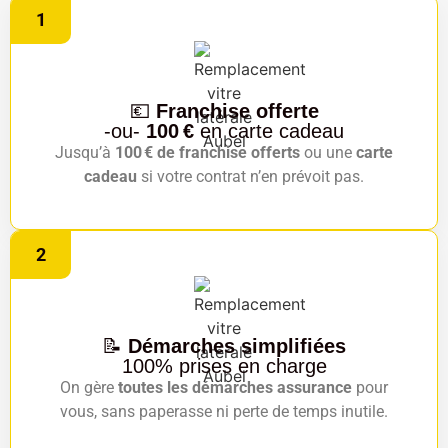
1
💶
Franchise offerte
-ou-
100 €
en carte cadeau
Jusqu’à
100 € de franchise offerts
ou une
carte
cadeau
si votre contrat n’en prévoit pas.
2
📝
Démarches simplifiées
100% prises en charge
On gère
toutes les démarches assurance
pour
vous, sans paperasse ni perte de temps inutile.