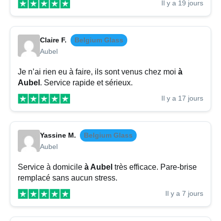
Il y a 19 jours
Claire F.
Belgium Glass
Aubel
Je n’ai rien eu à faire, ils sont venus chez moi
à
Aubel
. Service rapide et sérieux.
Il y a 17 jours
Yassine M.
Belgium Glass
Aubel
Service à domicile
à Aubel
très efficace. Pare-brise
remplacé sans aucun stress.
Il y a 7 jours