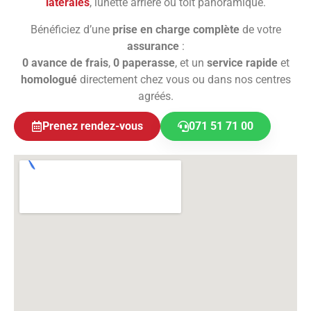
latérales
, lunette arrière ou toit panoramique.
Bénéficiez d’une
prise en charge complète
de votre
assurance
:
0 avance de frais
,
0 paperasse
, et un
service rapide
et
homologué
directement chez vous ou dans nos centres
agréés.
Prenez rendez-vous
071 51 71 00