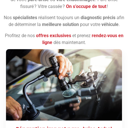
fissuré ? Vitre cassée ?
On s’occupe de tout
!
Nos
spécialistes
réalisent toujours un
diagnostic précis
afin
de déterminer la
meilleure solution
pour votre
véhicule
.
Profitez de nos
offres exclusives
et prenez
rendez‑vous en
ligne
dès maintenant.