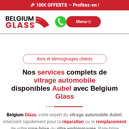
🎉
100€ OFFERTS
—
Profitez-en
!
Menu
Avis et témoignages clients
Nos
services
complets de
vitrage automobile
disponibles
Aubel
avec
Belgium
Glass
Belgium
Glass
, votre expert du
vitrage automobile Aubel
,
intervient rapidement pour la
réparation
ou le
remplacement
de votre
pare‑brise
ou
vitre endommagée
. Pare‑brise