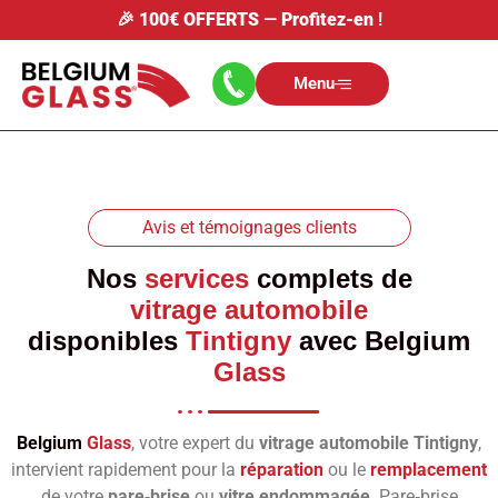
🎉
100€ OFFERTS
—
Profitez-en
!
Menu
Avis et témoignages clients
Nos
services
complets de
vitrage automobile
disponibles
Tintigny
avec
Belgium
Glass
Belgium
Glass
, votre expert du
vitrage automobile Tintigny
,
intervient rapidement pour la
réparation
ou le
remplacement
de votre
pare‑brise
ou
vitre endommagée
. Pare‑brise