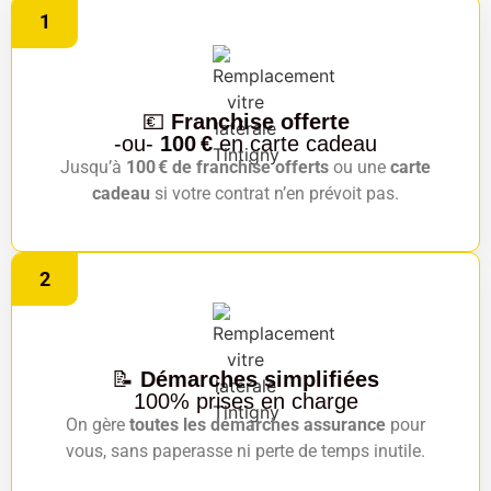
1
💶
Franchise offerte
-ou-
100 €
en carte cadeau
Jusqu’à
100 € de franchise offerts
ou une
carte
cadeau
si votre contrat n’en prévoit pas.
2
📝
Démarches simplifiées
100% prises en charge
On gère
toutes les démarches assurance
pour
vous, sans paperasse ni perte de temps inutile.