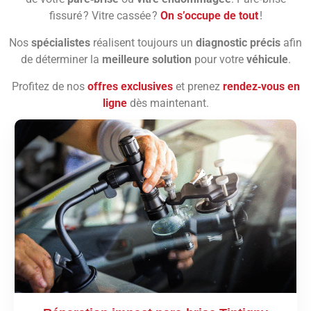
fissuré ? Vitre cassée ?
On s’occupe de tout
!
Nos
spécialistes
réalisent toujours un
diagnostic précis
afin
de déterminer la
meilleure solution
pour votre
véhicule
.
Profitez de nos
offres exclusives
et prenez
rendez‑vous en
ligne
dès maintenant.