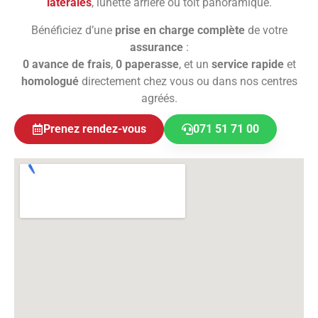
latérales
, lunette arrière ou toit panoramique.
Bénéficiez d’une
prise en charge complète
de votre
assurance
:
0 avance de frais
,
0 paperasse
, et un
service rapide
et
homologué
directement chez vous ou dans nos centres
agréés.
Prenez rendez-vous
071 51 71 00