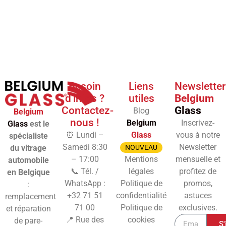
Besoin
Liens
Newsletter
d'infos ?
utiles
Belgium
Contactez-
Glass
Blog
Belgium
nous !
Belgium
Inscrivez-
Glass
est le
⏰ Lundi –
Glass
vous à notre
spécialiste
Samedi 8:30
Newsletter
du vitrage
NOUVEAU
– 17:00
Mentions
mensuelle et
automobile
📞 Tél. /
légales
profitez de
en Belgique
WhatsApp :
Politique de
promos,
:
+32 71 51
confidentialité
astuces
remplacement
71 00
Politique de
exclusives.
et réparation
📍 Rue des
cookies
de pare-
S'