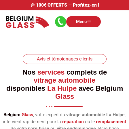
🎉
100€ OFFERTS
—
Profitez-en
!
Menu
Avis et témoignages clients
Nos
services
complets de
vitrage automobile
disponibles
La Hulpe
avec
Belgium
Glass
Belgium
Glass
, votre expert du
vitrage automobile La Hulpe
,
intervient rapidement pour la
réparation
ou le
remplacement
de votre
pare‑brise
ou
vitre endommagée
. Pare‑brise