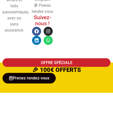
📆 Prenez
toits
rendez-vous
panoramiques,
Suivez-
avec ou
nous !
sans
assurance.
OFFRE SPÉCIALE
🎉
100€ OFFERTS
Prenez rendez-vous