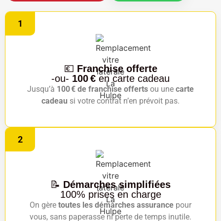
1
💶
Franchise offerte
-ou-
100 €
en carte cadeau
Jusqu’à
100 € de franchise offerts
ou une
carte
cadeau
si votre contrat n’en prévoit pas.
2
📝
Démarches simplifiées
100% prises en charge
On gère
toutes les démarches assurance
pour
vous, sans paperasse ni perte de temps inutile.