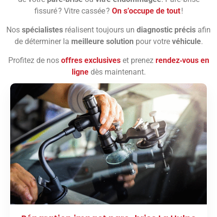
fissuré ? Vitre cassée ?
On s’occupe de tout
!
Nos
spécialistes
réalisent toujours un
diagnostic précis
afin
de déterminer la
meilleure solution
pour votre
véhicule
.
Profitez de nos
offres exclusives
et prenez
rendez‑vous en
ligne
dès maintenant.