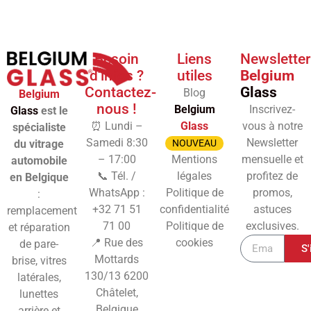
Besoin
Liens
Newsletter
d'infos ?
utiles
Belgium
Contactez-
Glass
Blog
Belgium
nous !
Belgium
Inscrivez-
Glass
est le
⏰ Lundi –
Glass
vous à notre
spécialiste
Samedi 8:30
Newsletter
du vitrage
NOUVEAU
– 17:00
Mentions
mensuelle et
automobile
📞 Tél. /
légales
profitez de
en Belgique
WhatsApp :
Politique de
promos,
:
+32 71 51
confidentialité
astuces
remplacement
71 00
Politique de
exclusives.
et réparation
📍 Rue des
cookies
de pare-
S'
Mottards
brise, vitres
130/13
6200
latérales,
Châtelet,
lunettes
Belgique
arrière et