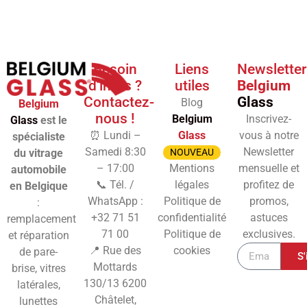
Besoin
Liens
Newsletter
d'infos ?
utiles
Belgium
Contactez-
Glass
Blog
Belgium
nous !
Belgium
Inscrivez-
Glass
est le
⏰ Lundi –
Glass
vous à notre
spécialiste
Samedi 8:30
Newsletter
du vitrage
NOUVEAU
– 17:00
Mentions
mensuelle et
automobile
📞 Tél. /
légales
profitez de
en Belgique
WhatsApp :
Politique de
promos,
:
+32 71 51
confidentialité
astuces
remplacement
71 00
Politique de
exclusives.
et réparation
📍 Rue des
cookies
de pare-
S'
Mottards
brise, vitres
130/13
6200
latérales,
Châtelet,
lunettes