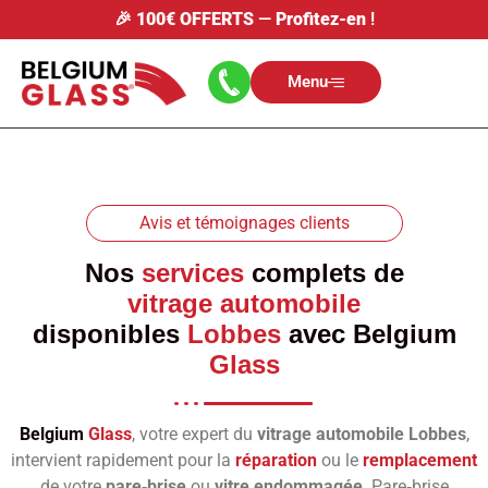
🎉
100€ OFFERTS
—
Profitez-en
!
Menu
Avis et témoignages clients
Nos
services
complets de
vitrage automobile
disponibles
Lobbes
avec
Belgium
Glass
Belgium
Glass
, votre expert du
vitrage automobile Lobbes
,
intervient rapidement pour la
réparation
ou le
remplacement
de votre
pare‑brise
ou
vitre endommagée
. Pare‑brise