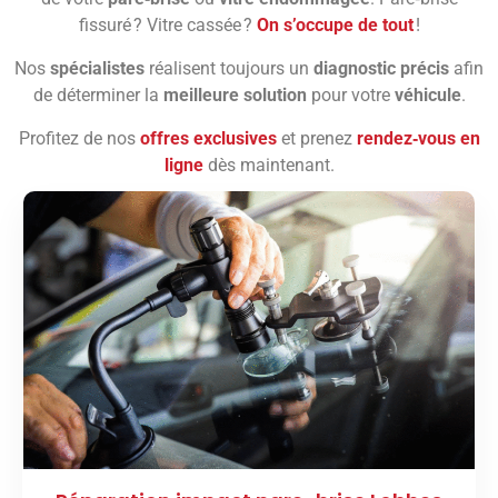
fissuré ? Vitre cassée ?
On s’occupe de tout
!
Nos
spécialistes
réalisent toujours un
diagnostic précis
afin
de déterminer la
meilleure solution
pour votre
véhicule
.
Profitez de nos
offres exclusives
et prenez
rendez‑vous en
ligne
dès maintenant.