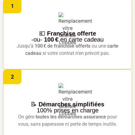
1
💶
Franchise offerte
-ou-
100 €
en carte cadeau
Jusqu’à
100 € de franchise offerts
ou une
carte
cadeau
si votre contrat n’en prévoit pas.
2
📝
Démarches simplifiées
100% prises en charge
On gère
toutes les démarches assurance
pour
vous, sans paperasse ni perte de temps inutile.