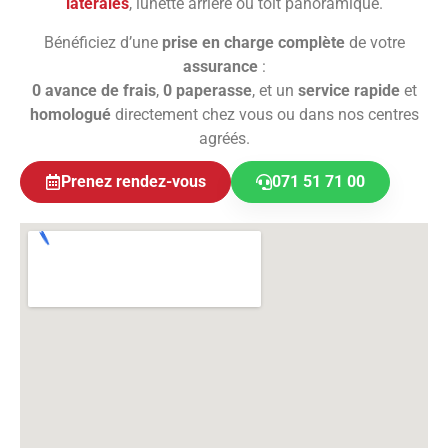
latérales
, lunette arrière ou toit panoramique.
Bénéficiez d’une
prise en charge complète
de votre
assurance
:
0 avance de frais
,
0 paperasse
, et un
service rapide
et
homologué
directement chez vous ou dans nos centres
agréés.
Prenez rendez-vous
071 51 71 00