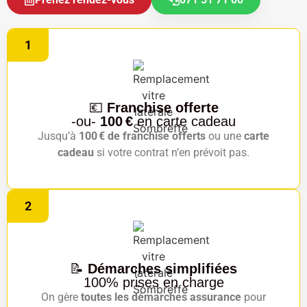
1
💶
Franchise offerte
-ou-
100 €
en carte cadeau
Jusqu’à
100 € de franchise offerts
ou une
carte
cadeau
si votre contrat n’en prévoit pas.
2
📝
Démarches simplifiées
100% prises en charge
On gère
toutes les démarches assurance
pour