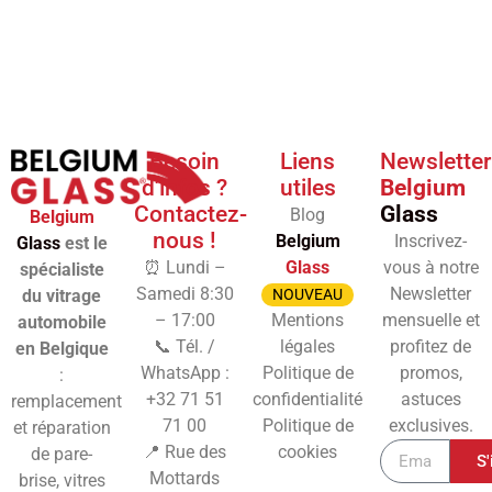
Besoin
Liens
Newsletter
d'infos ?
utiles
Belgium
Contactez-
Glass
Blog
Belgium
nous !
Belgium
Inscrivez-
Glass
est le
⏰ Lundi –
Glass
vous à notre
spécialiste
Samedi 8:30
Newsletter
du vitrage
NOUVEAU
– 17:00
Mentions
mensuelle et
automobile
📞 Tél. /
légales
profitez de
en Belgique
WhatsApp :
Politique de
promos,
:
+32 71 51
confidentialité
astuces
remplacement
71 00
Politique de
exclusives.
et réparation
📍 Rue des
cookies
de pare-
S'
Mottards
brise, vitres