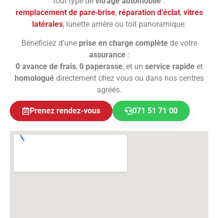
tout type de
vitrage automobile
:
remplacement de pare‑brise
,
réparation d’éclat
,
vitres
latérales
, lunette arrière ou toit panoramique.
Bénéficiez d’une
prise en charge complète
de votre
assurance
:
0 avance de frais
,
0 paperasse
, et un
service rapide
et
homologué
directement chez vous ou dans nos centres
agréés.
Prenez rendez-vous
071 51 71 00