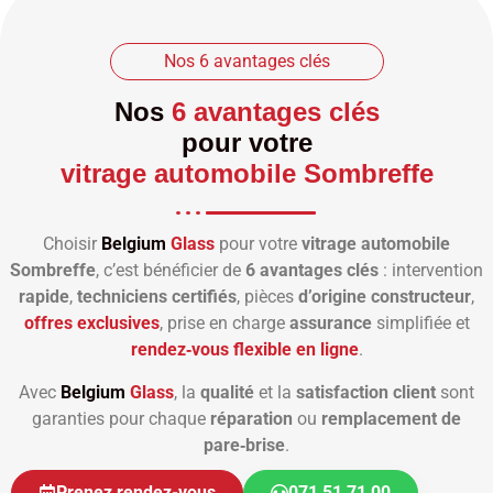
Nos 6 avantages clés
Nos
6 avantages clés
pour votre
vitrage automobile Sombreffe
Choisir
Belgium
Glass
pour votre
vitrage automobile
Sombreffe
, c’est bénéficier de
6 avantages clés
: intervention
rapide
,
techniciens certifiés
, pièces
d’origine constructeur
,
offres exclusives
, prise en charge
assurance
simplifiée et
rendez‑vous flexible en ligne
.
Avec
Belgium
Glass
, la
qualité
et la
satisfaction client
sont
garanties pour chaque
réparation
ou
remplacement de
pare‑brise
.
Prenez rendez-vous
071 51 71 00