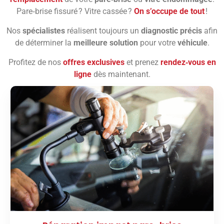
Pare‑brise fissuré ? Vitre cassée ?
On s’occupe de tout
!
Nos
spécialistes
réalisent toujours un
diagnostic précis
afin
de déterminer la
meilleure solution
pour votre
véhicule
.
Profitez de nos
offres exclusives
et prenez
rendez‑vous en
ligne
dès maintenant.