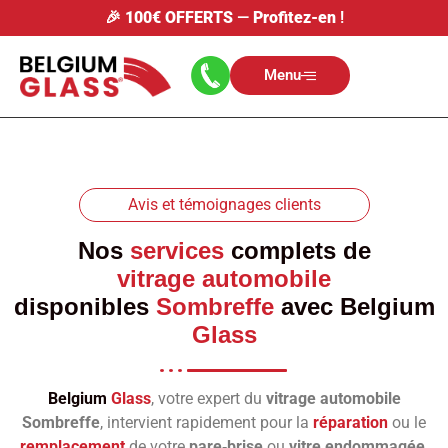
🎉
100€ OFFERTS
—
Profitez-en
!
Menu
Avis et témoignages clients
Nos
services
complets de
vitrage automobile
disponibles
Sombreffe
avec
Belgium
Glass
Belgium
Glass
, votre expert du
vitrage automobile
Sombreffe
, intervient rapidement pour la
réparation
ou le
remplacement
de votre
pare‑brise
ou
vitre endommagée
.