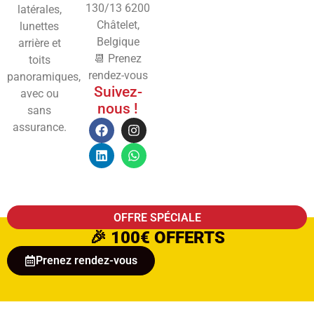
130/13
6200
latérales,
Châtelet,
lunettes
Belgique
arrière et
📆 Prenez
toits
rendez-vous
panoramiques,
Suivez-
avec ou
nous !
sans
assurance.
OFFRE SPÉCIALE
🎉
100€ OFFERTS
Prenez rendez-vous