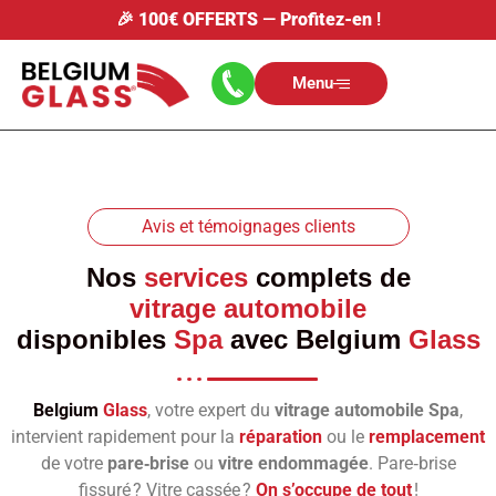
🎉
100€ OFFERTS
—
Profitez-en
!
Menu
Avis et témoignages clients
Nos
services
complets de
vitrage automobile
disponibles
Spa
avec
Belgium
Glass
Belgium
Glass
, votre expert du
vitrage automobile Spa
,
intervient rapidement pour la
réparation
ou le
remplacement
de votre
pare‑brise
ou
vitre endommagée
. Pare‑brise
fissuré ? Vitre cassée ?
On s’occupe de tout
!