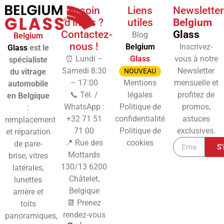
Besoin
Liens
Newsletter
d'infos ?
utiles
Belgium
Contactez-
Glass
Blog
Belgium
nous !
Belgium
Inscrivez-
Glass
est le
⏰ Lundi –
Glass
vous à notre
spécialiste
Samedi 8:30
Newsletter
du vitrage
NOUVEAU
– 17:00
Mentions
mensuelle et
automobile
📞 Tél. /
légales
profitez de
en Belgique
WhatsApp :
Politique de
promos,
:
+32 71 51
confidentialité
astuces
remplacement
71 00
Politique de
exclusives.
et réparation
📍 Rue des
cookies
de pare-
S'
Mottards
brise, vitres
130/13
6200
latérales,
Châtelet,
lunettes
Belgique
arrière et
📆 Prenez
toits
rendez-vous
panoramiques,