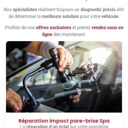
Nos
spécialistes
réalisent toujours un
diagnostic précis
afin
de déterminer la
meilleure solution
pour votre
véhicule
.
Profitez de nos
offres exclusives
et prenez
rendez‑vous en
ligne
dès maintenant.
Réparation impact pare-brise Spa
La
réparation d’un éclat
sur votre pare-brise