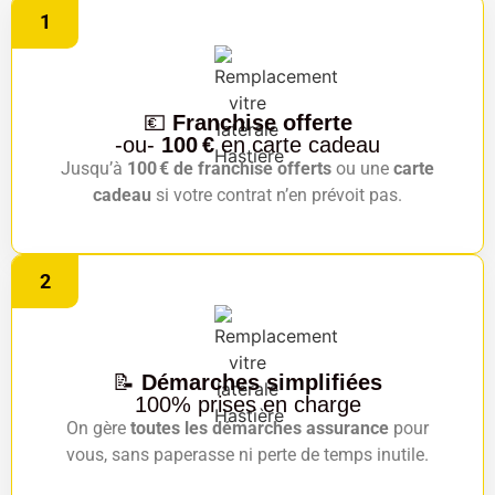
1
💶
Franchise offerte
-ou-
100 €
en carte cadeau
Jusqu’à
100 € de franchise offerts
ou une
carte
cadeau
si votre contrat n’en prévoit pas.
2
📝
Démarches simplifiées
100% prises en charge
On gère
toutes les démarches assurance
pour
vous, sans paperasse ni perte de temps inutile.