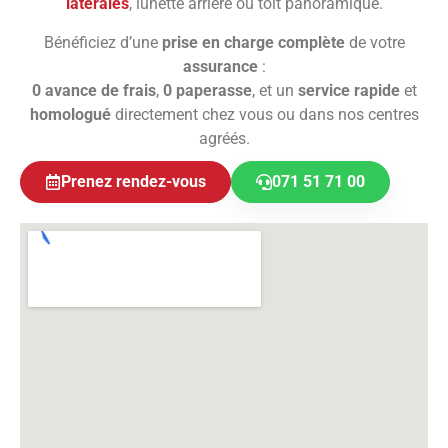
latérales
, lunette arrière ou toit panoramique.
Bénéficiez d’une
prise en charge complète
de votre
assurance
:
0 avance de frais
,
0 paperasse
, et un
service rapide
et
homologué
directement chez vous ou dans nos centres
agréés.
Prenez rendez-vous
071 51 71 00