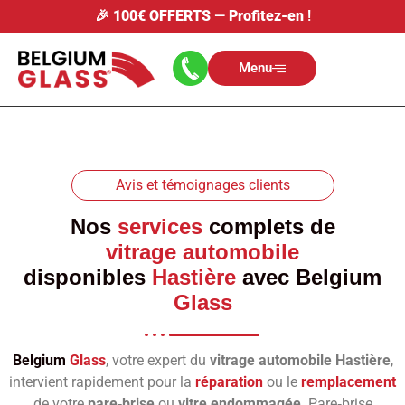
🎉
100€ OFFERTS
—
Profitez-en
!
Menu
Avis et témoignages clients
Nos
services
complets de
vitrage automobile
disponibles
Hastière
avec
Belgium
Glass
Belgium
Glass
, votre expert du
vitrage automobile Hastière
,
intervient rapidement pour la
réparation
ou le
remplacement
de votre
pare‑brise
ou
vitre endommagée
. Pare‑brise