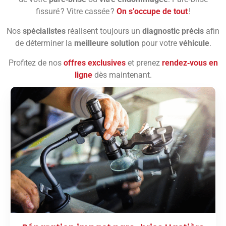
fissuré ? Vitre cassée ?
On s’occupe de tout
!
Nos
spécialistes
réalisent toujours un
diagnostic précis
afin
de déterminer la
meilleure solution
pour votre
véhicule
.
Profitez de nos
offres exclusives
et prenez
rendez‑vous en
ligne
dès maintenant.