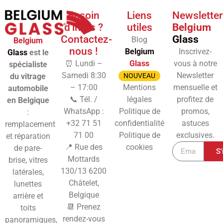
Besoin
Liens
Newsletter
d'infos ?
utiles
Belgium
Contactez-
Glass
Blog
Belgium
nous !
Belgium
Inscrivez-
Glass
est le
⏰ Lundi –
Glass
vous à notre
spécialiste
Samedi 8:30
Newsletter
du vitrage
NOUVEAU
– 17:00
Mentions
mensuelle et
automobile
📞 Tél. /
légales
profitez de
en Belgique
WhatsApp :
Politique de
promos,
:
+32 71 51
confidentialité
astuces
remplacement
71 00
Politique de
exclusives.
et réparation
📍 Rue des
cookies
de pare-
S'
Mottards
brise, vitres
130/13
6200
latérales,
Châtelet,
lunettes
Belgique
arrière et
📆 Prenez
toits
rendez-vous
panoramiques,